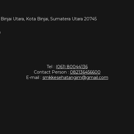
injai Utara, Kota Binjai, Sumatera Utara 20745
m
Tel :
(061) 80044136
Contact Person :
082136456600
E-mail :
smkkesehatangim@gmail.com