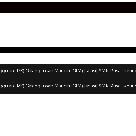
gulan (PK) Galang Insan Mandiri (GIM) [spasi] SMK Pusat Ke
gulan (PK) Galang Insan Mandiri (GIM) [spasi] SMK Pusat Ke