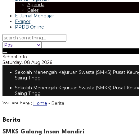
Agenda
Galeri
E-Jurnal Mengajar
E-rapor
PPDB Online
School Info
Saturday, 08 Aug 2026
Sekolah Menengah Kejuruan Swasta (SMKS) Pusat Keung
Saing Tinggi
Sekolah Menengah Kejuruan Swasta (SMKS) Pusat Keung
Saing Tinggi
You are here :
Home
-
Berita
Berita
SMKS Galang Insan Mandiri