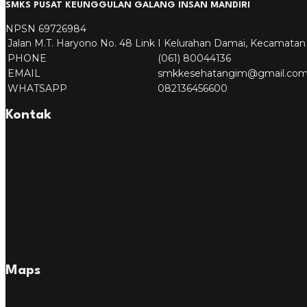
SMKS PUSAT KEUNGGULAN GALANG INSAN MANDIRI
NPSN
69726984
Jalan M.T. Haryono No. 48 Link I Kelurahan Damai, Kecamatan B
PHONE
(061) 80044136
EMAIL
smkkesehatangim@gmail.co
WHATSAPP
082136456600
Kontak
Maps