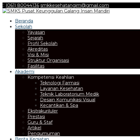
:
:
(061) 80044136
smkkesehatangim@gmail.com
Beranda
Sekolah
Yayasan
Sejarah
Profil Sekolah
Akreditas
Visi & Misi
Struktur Organisasi
Fasilitas
Akademi
Kompetensi Keahlian
Teknologi Farmasi
Layanan Kesehatan
Teknik Laboratorium Medik
Desain Komunikasi Visual
Kecantikan & Spa
Ekstrakuriluler
Prestasi
Guru & Staf
Artikel
Pengumuman
Berita Kegiatan