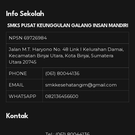
Info Sekolah
SMKS PUSAT KEUNGGULAN GALANG INSAN MANDIRI
NPSN
69726984
Jalan M.T. Haryono No. 48 Link I Kelurahan Damai,
Kecamatan Binjai Utara, Kota Binjai, Sumatera
Utara 20745
PHONE
(061) 80044136
EMAIL
smkkesehatangim@gmail.com
WHATSAPP
082136456600
Kontak
Tel :
(061) 80044136