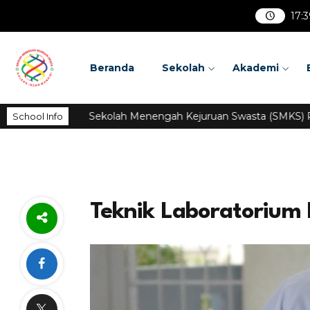
17
:
3
Beranda
Sekolah
Akademi
Sekolah Menengah Kejuruan Swasta (SMKS) Pusat 
School Info
Teknik Laboratorium