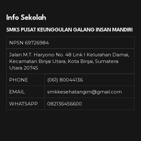
Info Sekolah
SMKS PUSAT KEUNGGULAN GALANG INSAN MANDIRI
NPSN
69726984
Jalan M.T. Haryono No. 48 Link I Kelurahan Damai,
Kecamatan Binjai Utara, Kota Binjai, Sumatera
Utara 20745
PHONE
(061) 80044136
EMAIL
smkkesehatangim@gmail.com
WHATSAPP
082136456600