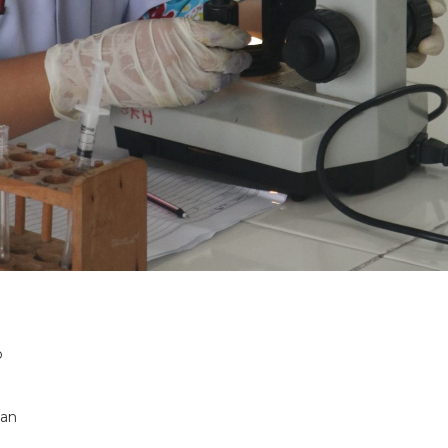
p
man