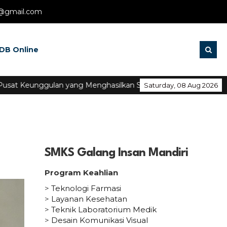
@gmail.com
DB Online
t Keunggulan yang Menghasilkan SDM yang Bermutu dan Berday
Saturday, 08 Aug 2026
SMKS Galang Insan Mandiri
Program Keahlian
>
Teknologi Farmasi
>
Layanan Kesehatan
>
Teknik Laboratorium Medik
>
Desain Komunikasi Visual