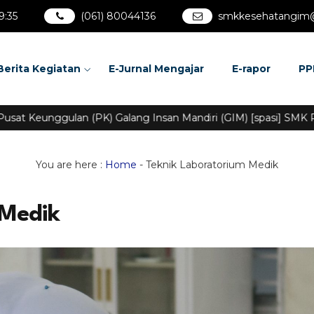
9
:
36
(061) 80044136
smkkesehatangim
Berita Kegiatan
E-Jurnal Mengajar
E-rapor
PP
Keunggulan (PK) Galang Insan Mandiri (GIM) [spasi] SMK Pusa
You are here :
Home
-
Teknik Laboratorium Medik
 Medik