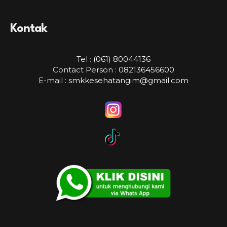
Kontak
Tel :
(061) 80044136
Contact Person :
082136456600
E-mail :
smkkesehatangim@gmail.com