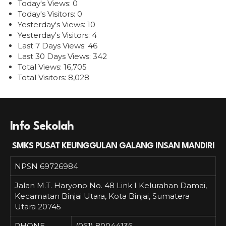
Today's Views:
0
Today's Visitors:
0
Yesterday's Views:
10
Yesterday's Visitors:
4
Last 7 Days Views:
46
Last 30 Days Views:
342
Total Views:
16,705
Total Visitors:
8,028
Info Sekolah
SMKS PUSAT KEUNGGULAN GALANG INSAN MANDIRI
NPSN
69726984
Jalan M.T. Haryono No. 48 Link I Kelurahan Damai,
Kecamatan Binjai Utara, Kota Binjai, Sumatera
Utara 20745
PHONE
(061) 80044136