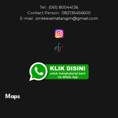
Tel :
(061) 80044136
Contact Person :
082136456600
E-mail :
smkkesehatangim@gmail.com
Maps