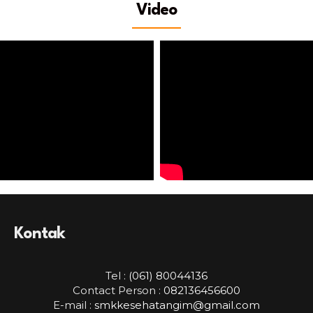
Video
Kontak
Tel :
(061) 80044136
Contact Person :
082136456600
E-mail :
smkkesehatangim@gmail.com