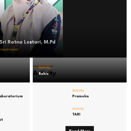
Sri Ratna Lestari, M.Pd
Headmaster
Activity
Activity
Rohis
Activity
Laboratorium
Pramuka
Activity
TARI
st