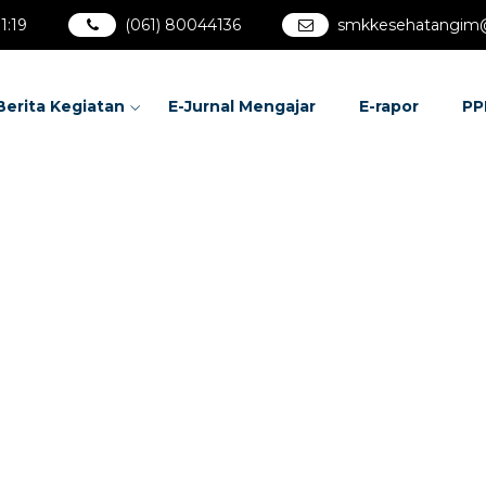
1
:
20
(061) 80044136
smkkesehatangim
Berita Kegiatan
E-Jurnal Mengajar
E-rapor
PP