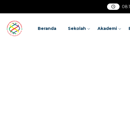
08
:
1
Beranda
Sekolah
Akademi