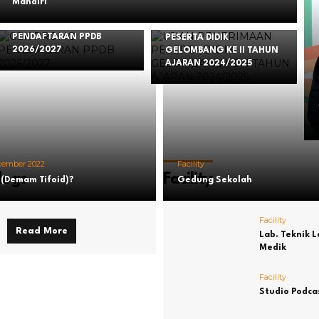
Mandiri
Friday, 30 August 2024
Monday, 8 July 2024
CEK PROMO
UJIAN PENERIMAAN
PENDAFTARAN PPDB
PESERTA DIDIK
2026/2027
GELOMBANG KE II TAHUN
AJARAN 2024/2025
cember 2022
Facility
logs
Facility
s (Demam Tifoid)?
Gedung Sekolah
Facility
Read More
Lab. Teknik 
Medik
Facility
Studio Podca