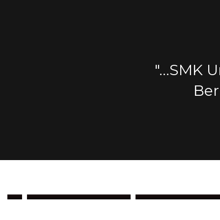
ilkan SDM yang
"...SMK 
Tinggi..."
Ber
iri
Fajar Anggara Dinata
Herlina Lubis, SKM