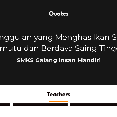
Quotes
Unggulan yang Menghasilkan
mutu dan Berdaya Saing Tinggi
SMKS Galang Insan Mandiri
Teachers
Ayu Kholidina Harahap,
Anastasia Keliat, S.K.M.
S.Pd