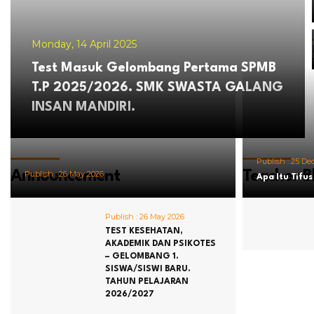
Monday, 14 April 2025
Test Masuk Gelombang Pertama SPMB
T.P 2025/2026. SMK SWASTA GALANG
INSAN MANDIRI.
Publish :
25 De
Announcement
Teacher B
Publish :
26 May 2026
Apa Itu Tifu
Publish :
26 May 2026
TEST KESEHATAN,
AKADEMIK DAN PSIKOTES
– GELOMBANG 1.
SISWA/SISWI BARU.
TAHUN PELAJARAN
2026/2027