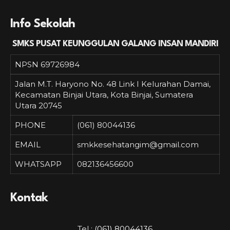
Info Sekolah
SMKS PUSAT KEUNGGULAN GALANG INSAN MANDIRI
NPSN
69726984
Jalan M.T. Haryono No. 48 Link I Kelurahan Damai,
Kecamatan Binjai Utara, Kota Binjai, Sumatera
Utara 20745
PHONE
(061) 80044136
EMAIL
smkkesehatangim@gmail.com
WHATSAPP
082136456600
Kontak
Tel :
(061) 80044136