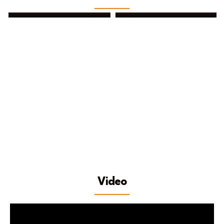
Fajar Anggara Dinata
Herlina Lubis, SKM
Video