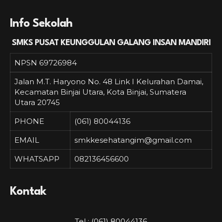
Info Sekolah
SMKS PUSAT KEUNGGULAN GALANG INSAN MANDIRI
NPSN
69726984
Jalan M.T. Haryono No. 48 Link I Kelurahan Damai,
Kecamatan Binjai Utara, Kota Binjai, Sumatera
Utara 20745
PHONE
(061) 80044136
EMAIL
smkkesehatangim@gmail.com
WHATSAPP
082136456600
Kontak
Tel :
(061) 80044136