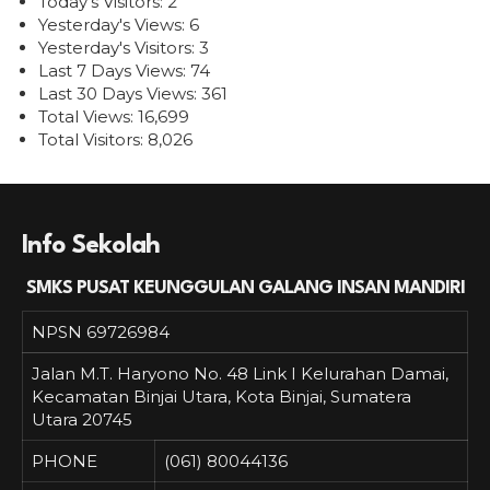
Today's Visitors:
2
Yesterday's Views:
6
Yesterday's Visitors:
3
Last 7 Days Views:
74
Last 30 Days Views:
361
Total Views:
16,699
Total Visitors:
8,026
Info Sekolah
SMKS PUSAT KEUNGGULAN GALANG INSAN MANDIRI
NPSN
69726984
Jalan M.T. Haryono No. 48 Link I Kelurahan Damai,
Kecamatan Binjai Utara, Kota Binjai, Sumatera
Utara 20745
PHONE
(061) 80044136