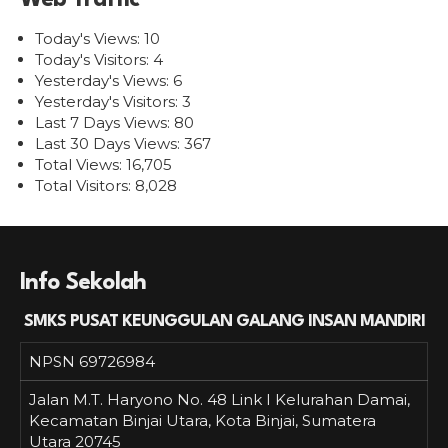
Web Traffic
Today's Views:
10
Today's Visitors:
4
Yesterday's Views:
6
Yesterday's Visitors:
3
Last 7 Days Views:
80
Last 30 Days Views:
367
Total Views:
16,705
Total Visitors:
8,028
Info Sekolah
SMKS PUSAT KEUNGGULAN GALANG INSAN MANDIRI
NPSN
69726984
Jalan M.T. Haryono No. 48 Link I Kelurahan Damai,
Kecamatan Binjai Utara, Kota Binjai, Sumatera
Utara 20745