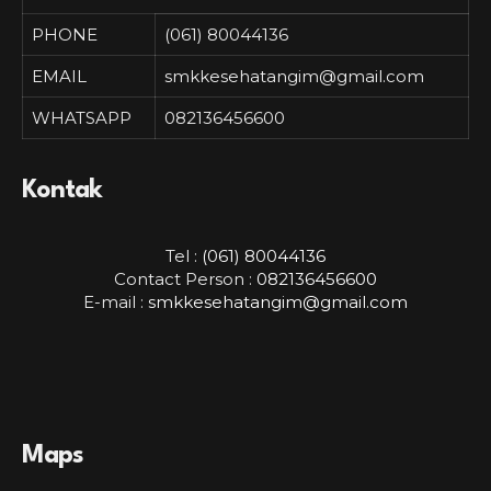
PHONE
(061) 80044136
EMAIL
smkkesehatangim@gmail.com
WHATSAPP
082136456600
Kontak
Tel :
(061) 80044136
Contact Person :
082136456600
E-mail :
smkkesehatangim@gmail.com
Maps