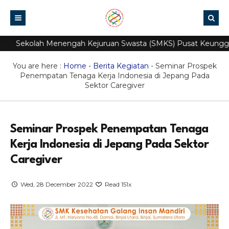
kolah Menengah Kejuruan Swasta (SMKS) Pusat Keunggulan (PK
Beranda
Sekolah
You are here :
Home
-
Berita Kegiatan
-
Seminar Prospek
Penempatan Tenaga Kerja Indonesia di Jepang Pada
Akademi
Yayasan
Sektor Caregiver
Berita Kegiatan
Sejarah
Kompetensi Keahlian
E-Jurnal Mengajar
Profil Sekolah
Ekstrakuriluler
Agenda
Teknologi Farmasi
Seminar Prospek Penempatan Tenaga
E-rapor
Akreditas
Prestasi
Galeri
Layanan Kesehatan
Kerja Indonesia di Jepang Pada Sektor
Caregiver
PPDB Online
Visi & Misi
Guru & Staf
Teknik Laboratorium Medik
Struktur Organisasi
Artikel
Desain Komunikasi Visual
Wed, 28 December 2022
Read 151x
Fasilitas
Pengumuman
Kecantikan & Spa