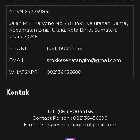
NPSN
69726984
Jalan M.T. Haryono No. 48 Link I Kelurahan Damai,
Kecamatan Binjai Utara, Kota Binjai, Sumatera
Utara 20745
PHONE
(061) 80044136
EMAIL
smkkesehatangim@gmail.com
WHATSAPP
082136456600
Kontak
Tel :
(061) 80044136
Contact Person :
082136456600
E-mail :
smkkesehatangim@gmail.com